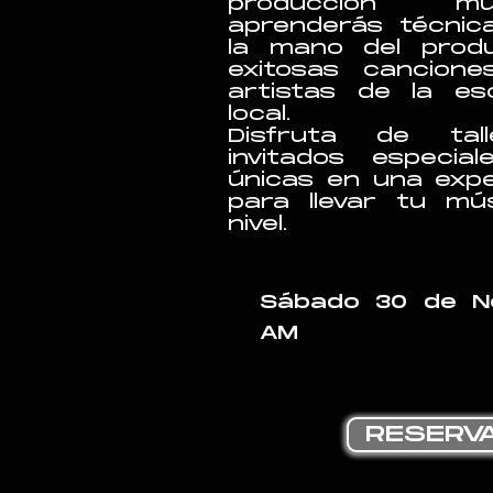
producción mu
aprenderás técnic
la mano del prod
exitosas cancion
artistas de la es
local.
Disfruta de tall
invitados especia
únicas en una expe
para llevar tu mús
nivel.
Sábado 30 de N
AM
RESERVA