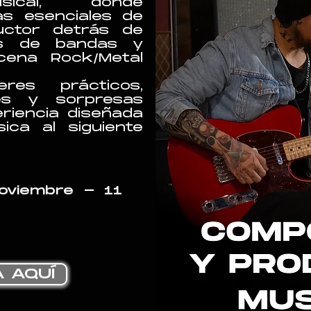
sical, donde
as esenciales de
uctor detrás de
es de bandas y
cena Rock/Metal
eres prácticos,
les y sorpresas
riencia diseñada
ica al siguiente
oviembre - 11
 AQUÍ