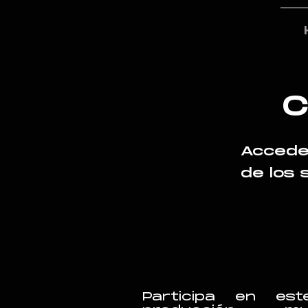
C
Accede
de los 
Participa en es