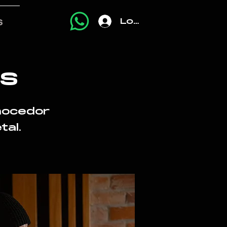
Log In
S
es
nocedor
tal.