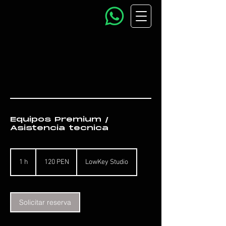
Equipos Premium /
Asistencia tecnica
120
soles
1 h
1
120 PEN
LowKey Studio
peruanos
Solicitar reserva